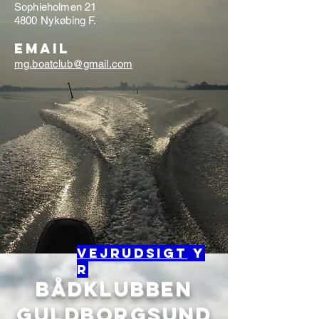
Sophieholmen 21
4800 Nykøbing F.
Email
mg.boatclub@gmail.com
VEJRUDSIGT
y
r
BÅDKLUBBEN
GULDBORGSUND