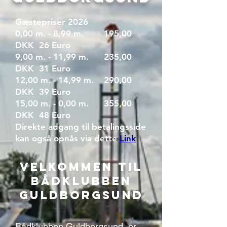
Gæstepriser 2026
0,00 m. - 8,99 m. 195,00
DKK 26 Euro
9,00 m. - 11,99 m. 235,00
DKK 31 Euro
12,00 m. - 14,99 m. 290,00
DKK 39 Euro
15,00 m. - 0,00 m. 355,00
DKK 48 Euro
Direkte adgang til betalingsside
kan også opnås via dette
Link
VELKOMMEN TIL
BÅDKLUBBEN
GULDBORGSUND
Bådklubben Guldborgsund, er