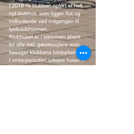
I 2018 fik klubben opført et helt
nyt klubhus, som ligger flot og
indbydende ved indgangen til
lystbådehavnen.
Klubhuset er i sæsonen åbent
for alle inkl. gæstesejlere som
besøger klubbens bådepladser.
I vinterperioden udlejes huset til
medlemmer m.m. som ønsker at
anvende vores smukke
faciliteter, eller nyde vores
skønne beliggenhed til familiære
sammenkomster.
I
Klubben er stiftet i 1936 og har
siden været en del af
lystbådehavnen i den skønne by
ved Guldborgsund.