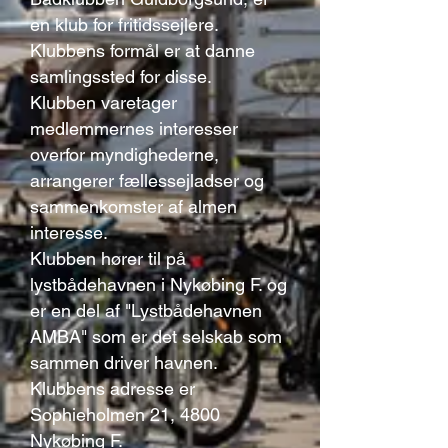
en klub for fritidssejlere.
Klubbens formål er at danne
samlingssted for disse.
Klubben varetager
medlemmernes interesser
overfor myndighederne,
arrangerer fællessejladser og
sammenkomster af almen
interesse.
Klubben hører til på
lystbådehavnen i Nykøbing F. og
er en del af "Lystbådehavnen
AMBA" som er det selskab som
sammen driver havnen.
Klubbens adresse er
Sophieholmen 21, 4800
Nykøbing F.