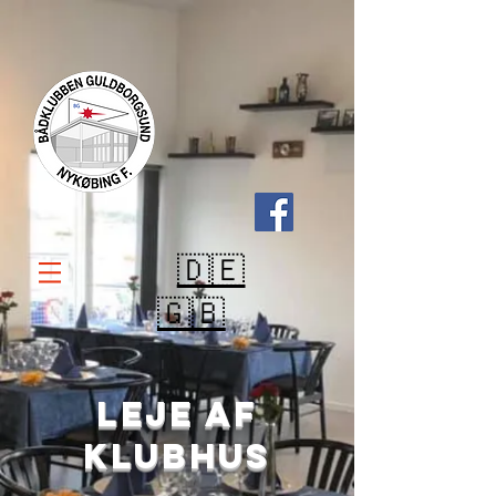
🇩🇪
🇬🇧
LEJE AF
KLUBHUS