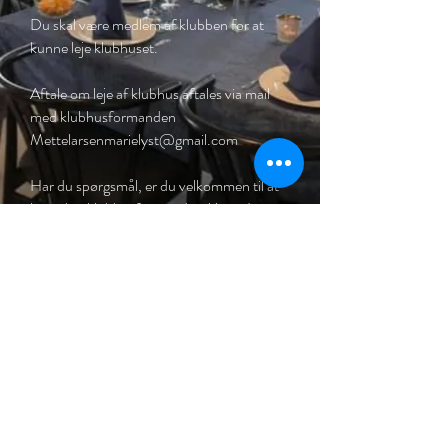
Du skal være medlem af klubben for at
kunne leje klubhuset.
Aftale om leje af klubhus aftales via mail
med klubhusformanden
Mettelarsenmarielyst@gmail.com
Har du spørgsmål, er du velkommen til at
kontakte klubhusformanden Mette Larsen
på tlf.
21152655
Se gældende priser og vilkår for leje
her
Opdateret 20.05.23