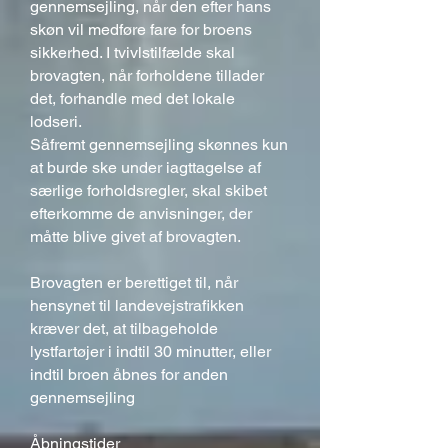
gennemsejling, når den efter hans
skøn vil medføre fare for broens
sikkerhed. I tvivlstilfælde skal
brovagten, når forholdene tillader
det, forhandle med det lokale
lodseri.
Såfremt gennemsejling skønnes kun
at burde ske under iagttagelse af
særlige forholdsregler, skal skibet
efterkomme de anvisninger, der
måtte blive givet af brovagten.
Brovagten er berettiget til, når
hensynet til landevejstrafikken
kræver det, at tilbageholde
lystfartøjer i indtil 30 minutter, eller
indtil broen åbnes for anden
gennemsejling
Åbningstider