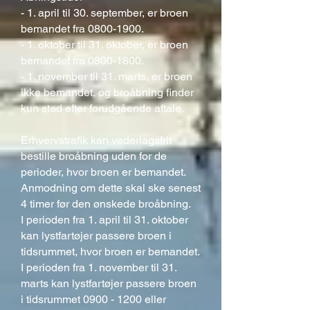
- 1. april til 30. september, er broen
bemandet fra
0800-1900
.
- 1. oktober til 31. oktober, er broen
bemandet fra
0800-1800
.
- 1. november til 31. marts, er broen
ikke bemandet, og broåbning finder
kun sted efter forudgående aftale.
Erhvervstrafik kan vederlagsfrit
bestille broåbning uden for de
perioder, hvor broen er bemandet.
Anmodning om dette skal ske senest
4 timer før den ønskede broåbning.
I perioden fra 1. april til 31. oktober
kan lystfartøjer passere broen i
tidsrummet, hvor broen er bemandet.
I perioden fra 1. november til 31.
marts kan lystfartøjer passere broen
i tidsrummet
0900 - 1200
eller