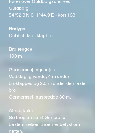
Fører over Guldborgsund ved
Guldborg.
54°52,3'N 011°44,9'E - kort 163
Brotype
Dobbeltfløjet klapbro
Brolængde
190 m
Gennemsejlingshøjde
Ved daglig vande, 4 m under
broklapper, og 2,5 m under den faste
bro.
Gennemsejlingsbredde 30 m.
Afmærkning
Se broplan samt Generelle
bestemmelser. Broen er belyst om
natten.