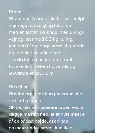
Strøm
Strømmen i sundet skifter med roligt
vejr regelmæssigt og løber da
med en fart af 1-2 knob; med uroligt
vejr og især med SE-lig kuling,
kan den i flere dage være N-gående
og kan da i enkelte af de
smalle løb nå en fart på 4 knob.
Forskellen mellem højvande og
lavvande er ca. 0,6 m.
Besejling
Broåbningen må kun passeres af ét
skib ad gangen.
Skibe, der kan passere broen ved at
lægge masten ned, eller hvis mast er
af en sådan højde, at de kan
passere under broen, kan ikke