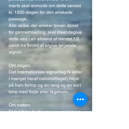
marts skal anmode om dette senest
kl. 1500 dagen før den ønskede
passage.
Alle skibe, der ønsker broen åbnet
for gennemsejling, skal tilkendegive
dette ved i en afstand af mindst 1/2
sømil fra broen at afgive følgende
signal:
Om dagen:
Det internationale signalflag N (eller
i mangel heraf nationalflaget) hejst
på halv fortop og en lang og en kort
tone med fløjte eller tågehorn.
Om natten:
Et hvidt lys for boven og en lang og
en kort tone med fløjte eller
tågehorn.