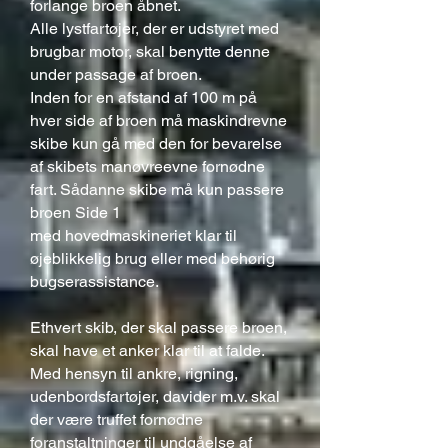
forlange broen åbnet.
Alle lystfartøjer, der er udstyret med
brugbar motor, skal benytte denne
under passage af broen.
Inden for en afstand af 100 m på
hver side af broen må maskindrevne
skibe kun gå med den for bevarelse
af skibets manøvreevne fornødne
fart. Sådanne skibe må kun passere
broen Side 1
med hovedmaskineriet klar til
øjeblikkelig brug eller med behørig
bugserassistance.
Ethvert skib, der skal passere broen,
skal have et anker klar til at falde.
Med hensyn til ankre, rigning,
udenbordsfartøjer, davider m.v. skal
der være truffet fornødne
foranstaltninger til undgåelse af