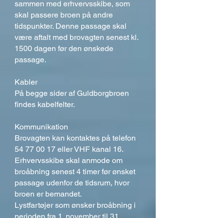
sammen med erhvervsskibe, som
skal passere broen på andre
tidspunkter. Denne passage skal
være aftalt med brovagten senest kl.
1500 dagen før den ønskede
passage.
Kabler
På begge sider af Guldborgbroen
findes kabelfelter.
Kommunikation
Brovagten kan kontaktes på telefon
54 77 00 17
eller VHF kanal 16.
Erhvervsskibe skal anmode om
broåbning senest 4 timer før ønsket
passage udenfor de tidsrum, hvor
broen er bemandet.
Lystfartøjer som ønsker broåbning i
perioden fra 1. november til 31.