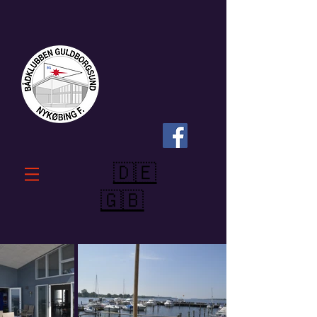
🇩🇪
🇬🇧